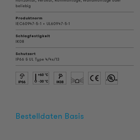
horizontal, vertikal, Rohrmontage, Wandmontage oder
beliebig
Produktnorm
IEC60947-5-1 + UL60947-5-1
Schlagfestigkeit
IK08
Schutzart
IP66 & UL Type 4/4x/13
Bestelldaten Basis