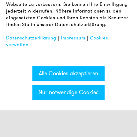
Webseite zu verbessern. Sie können Ihre Einwilligung
RECHTLICHES
jederzeit widerrufen. Nähere Informationen zu den
AGB
eingesetzten Cookies und Ihren Rechten als Benutzer
Datenschutz
finden Sie in unserer Datenschutzerklärung.
Impressum
Datenschutzerklärung
|
Impressum
|
Cookies
FAQ
verwalten
Alle Cookies akzeptieren
Nur notwendige Cookies
Kategorien & Filter
Smart Meldeleuchten