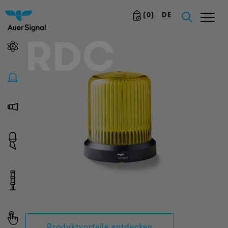
(
0
)
DE
RDC
Produktvorteile entdecken