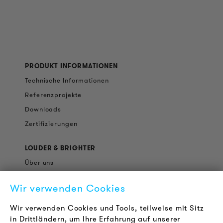
PRODUKT INFORMATIONEN
Technische Informationen
Referenzprojekte
Downloads
Zertifizierungen
LOUDER & BRIGHTER
Über uns
Kontakt
Wir verwenden Cookies
Karriere
Newsletter
Wir verwenden Cookies und Tools, teilweise mit Sitz
in Drittländern, um Ihre Erfahrung auf unserer