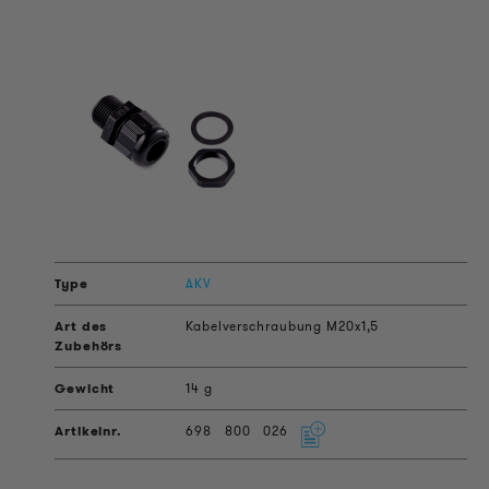
AKV
Kabelverschraubung M20x1,5
14 g
698
800
026