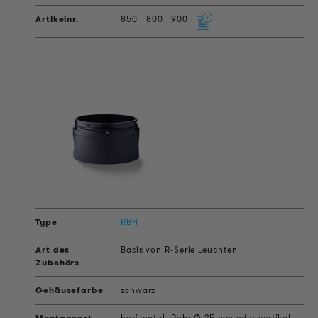
850
800
900
RBH
Basis von R-Serie Leuchten
schwarz
horizontal, Rohr Ø 25 mm oder vertikal