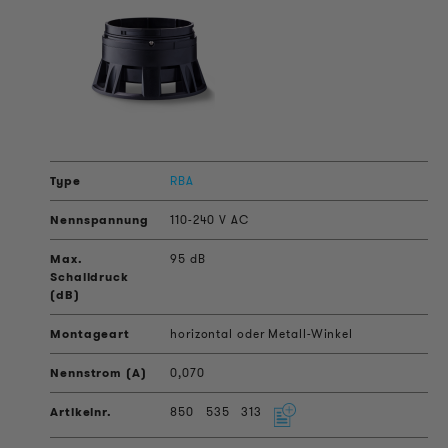
RBA
110-240 V AC
95 dB
horizontal oder Metall-Winkel
0,070
850
535
313