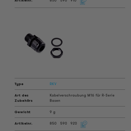
850
590
910
RKV
Kabelverschraubung M16 für R-Serie
Basen
9 g
850
590
920