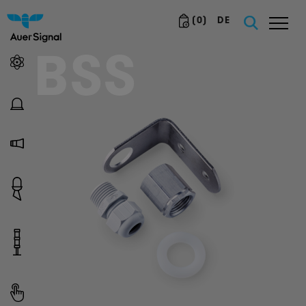
(
0
)
DE
BSS