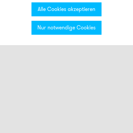
Alle Cookies akzeptieren
Nur notwendige Cookies
Kategorien & Filter
Montage
AB1
AB2
AB3
ADM30
AG1
AG2
AG3
AKV
AMK
ASK
AW1
BDM