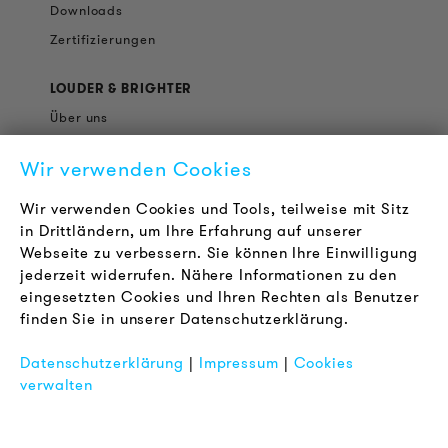
Downloads
Zertifizierungen
LOUDER & BRIGHTER
Über uns
Kontakt
Wir verwenden Cookies
Karriere
Newsletter
Wir verwenden Cookies und Tools, teilweise mit Sitz
in Drittländern, um Ihre Erfahrung auf unserer
Webseite zu verbessern. Sie können Ihre Einwilligung
RECHTLICHES
jederzeit widerrufen. Nähere Informationen zu den
AGB
eingesetzten Cookies und Ihren Rechten als Benutzer
Datenschutz
finden Sie in unserer Datenschutzerklärung.
Impressum
Datenschutzerklärung
|
Impressum
|
Cookies
FAQ
verwalten