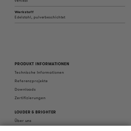
vertikal
Werkstoff
Edelstahl, pulverbeschichtet
PRODUKT INFORMATIONEN
Technische Informationen
Referenzprojekte
Downloads
Zertifizierungen
LOUDER & BRIGHTER
Über uns
Kontakt