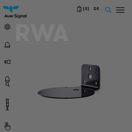
(
0
)
DE
RWA