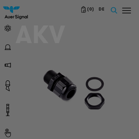
(
0
)
DE
AKV