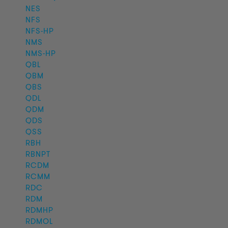
NES
NFS
NFS-HP
NMS
NMS-HP
QBL
QBM
QBS
QDL
QDM
QDS
QSS
RBH
RBNPT
RCDM
RCMM
RDC
RDM
RDMHP
RDMOL