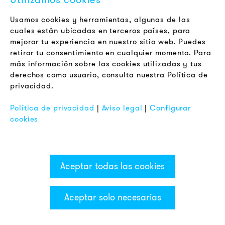
Jobs
Boletín
Usamos cookies y herramientas, algunas de las
cuales están ubicadas en terceros países, para
mejorar tu experiencia en nuestro sitio web. Puedes
LEGAL
retirar tu consentimiento en cualquier momento. Para
Terminos y Condiciones Generales
más información sobre las cookies utilizadas y tus
Aviso de Privacidad
derechos como usuario, consulta nuestra Política de
privacidad.
Pie de Imprenta
FAQ
Política de privacidad
|
Aviso legal
|
Configurar
cookies
Aceptar todas las cookies
Aceptar solo necesarias
Categorías & Filter