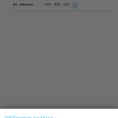
698
800
026
INFORMACIÓN DEL PRODUCTO
Información Técnica
Proyectos de referencia
Descargas
Certificaciones
LOUDER & BRIGHTER
Acerca de la empresa
Contacto
Utilizamos cookies