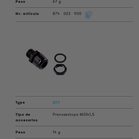
67 g
874
023
900
AKV
Prensaestopa M20x1,5
14 g