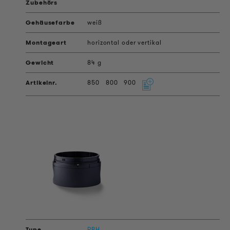
weiß
horizontal oder vertikal
84 g
850
800
900
RBH