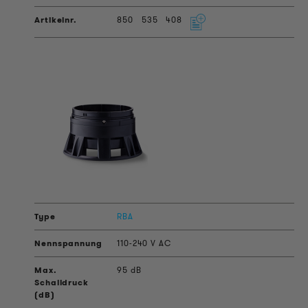
850
535
408
RBA
110-240 V AC
95 dB