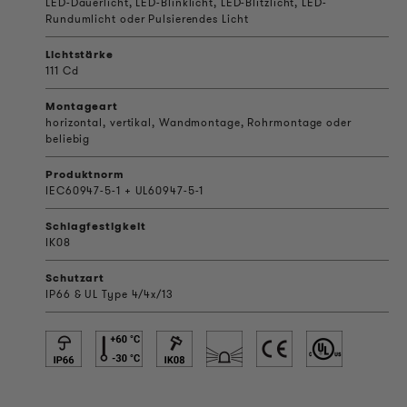
LED-Dauerlicht, LED-Blinklicht, LED-Blitzlicht, LED-
Rundumlicht oder Pulsierendes Licht
Lichtstärke
111 Cd
Montageart
horizontal, vertikal, Wandmontage, Rohrmontage oder
beliebig
Produktnorm
IEC60947-5-1 + UL60947-5-1
Schlagfestigkeit
IK08
Schutzart
IP66 & UL Type 4/4x/13