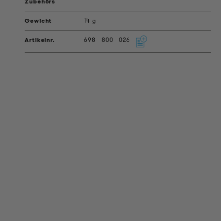
14 g
698
800
026
PRODUKT INFORMATIONEN
Technische Informationen
Referenzprojekte
Downloads
Zertifizierungen
LOUDER & BRIGHTER