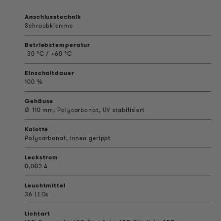
Anschlusstechnik
Schraubklemme
Betriebstemperatur
-30 °C / +60 °C
Einschaltdauer
100 %
Gehäuse
Ø 110 mm, Polycarbonat, UV stabilisiert
Kalotte
Polycarbonat, innen gerippt
Leckstrom
0,003 A
Leuchtmittel
36 LEDs
Lichtart