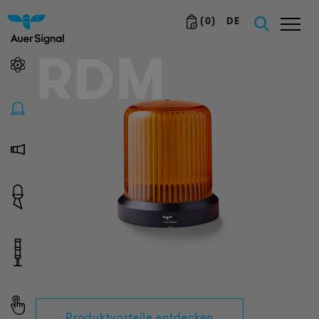
(
0
)
DE
RDM
Produktvorteile entdecken