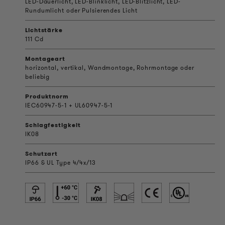
LED-Dauerlicht, LED-Blinklicht, LED-Blitzlicht, LED-
Rundumlicht oder Pulsierendes Licht
Lichtstärke
111 Cd
Montageart
horizontal, vertikal, Wandmontage, Rohrmontage oder
beliebig
Produktnorm
IEC60947-5-1 + UL60947-5-1
Schlagfestigkeit
IK08
Schutzart
IP66 & UL Type 4/4x/13