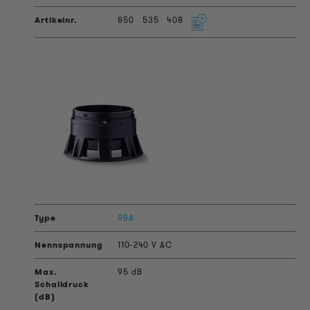
850
535
408
RBA
110-240 V AC
95 dB