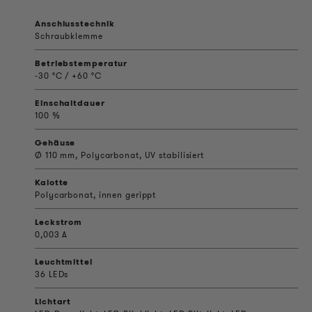
Anschlusstechnik
Schraubklemme
Betriebstemperatur
-30 °C / +60 °C
Einschaltdauer
100 %
Gehäuse
Ø 110 mm, Polycarbonat, UV stabilisiert
Kalotte
Polycarbonat, innen gerippt
Leckstrom
0,003 A
Leuchtmittel
36 LEDs
Lichtart