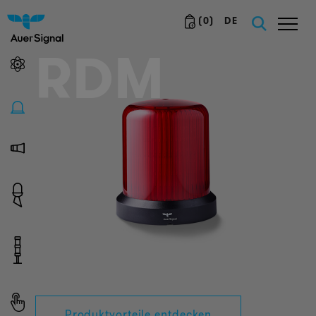
(
0
)
DE
RDM
Produktvorteile entdecken