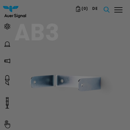
(
0
)
DE
AB3