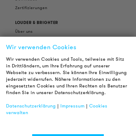
Zertifizierungen
LOUDER & BRIGHTER
Über uns
Kontakt
Wir verwenden Cookies
Karriere
Newsletter
Wir verwenden Cookies und Tools, teilweise mit Sitz
in Drittländern, um Ihre Erfahrung auf unserer
Webseite zu verbessern. Sie können Ihre Einwilligung
RECHTLICHES
jederzeit widerrufen. Nähere Informationen zu den
AGB
eingesetzten Cookies und Ihren Rechten als Benutzer
Datenschutz
finden Sie in unserer Datenschutzerklärung.
Impressum
Datenschutzerklärung
|
Impressum
|
Cookies
FAQ
verwalten