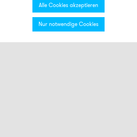
Alle Cookies akzeptieren
Nur notwendige Cookies
Kategorien & Filter
Montage
AB1
AB2
AB3
ADM30
AG1
AG2
AG3
AKV
AMK
ASK
AW1
BDM