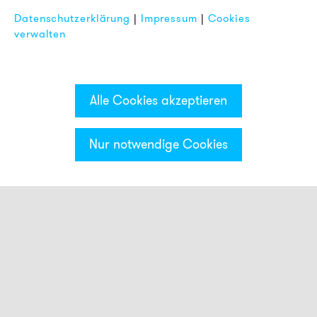
Impressum
Datenschutzerklärung
|
Impressum
|
Cookies
FAQ
verwalten
Alle Cookies akzeptieren
Nur notwendige Cookies
Kategorien & Filter
Montage
AB1
AB2
AB3
ADM30