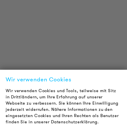
PRODUKT INFORMATIONEN
Technische Informationen
Referenzprojekte
Downloads
Zertifizierungen
LOUDER & BRIGHTER
Über uns
Kontakt
Wir verwenden Cookies
Karriere
Newsletter
Wir verwenden Cookies und Tools, teilweise mit Sitz
in Drittländern, um Ihre Erfahrung auf unserer
Webseite zu verbessern. Sie können Ihre Einwilligung
RECHTLICHES
jederzeit widerrufen. Nähere Informationen zu den
AGB
eingesetzten Cookies und Ihren Rechten als Benutzer
Datenschutz
finden Sie in unserer Datenschutzerklärung.