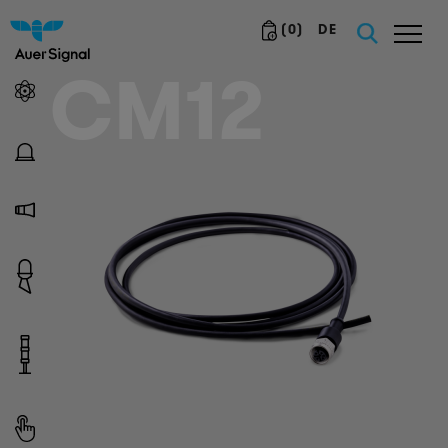
(
0
)
DE
CM12