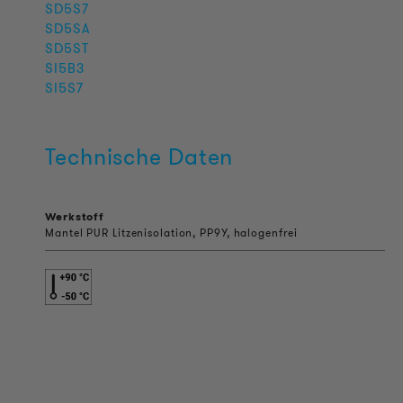
SD5S7
SD5SA
SD5ST
SI5B3
SI5S7
Technische Daten
Werkstoff
Mantel PUR Litzenisolation, PP9Y, halogenfrei