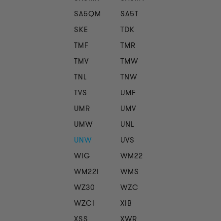
SA5QM
SA5T
SKE
TDK
TMF
TMR
TMV
TMW
TNL
TNW
TVS
UMF
UMR
UMV
UMW
UNL
UNW
UVS
WIG
WM22
WM22I
WMS
WZ30
WZC
WZCI
XIB
XSS
XWR