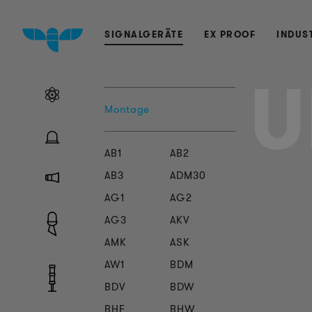
SIGNALGERÄTE
EX PROOF
INDUS
Montage
AB1
AB2
AB3
ADM30
AG1
AG2
AG3
AKV
AMK
ASK
AW1
BDM
BDV
BDW
BHF
BHW