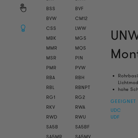
BSS
BVF
BVW
CM12
CSS
LWW
UNW 
MBK
MGS
MMR
MQS
Mon
MSR
PIN
PMR
PVW
Rohrbasi
RBA
RBH
Lichtmod
RBL
RBNPT
hohe Sch
RG1
RG2
GEEIGNET
RKV
RWA
UDC
RWD
RWU
UDF
SA5B
SA5BF
SA5MR
SA5MV