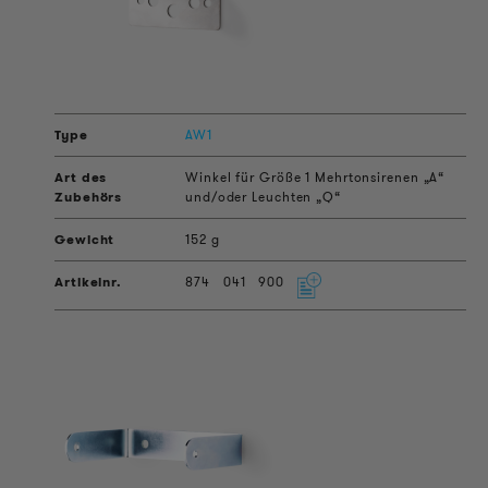
AW1
Winkel für Größe 1 Mehrtonsirenen „A“
und/oder Leuchten „Q“
152 g
874
041
900