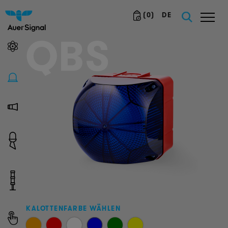
(
0
)
DE
QBS
KALOTTENFARBE WÄHLEN