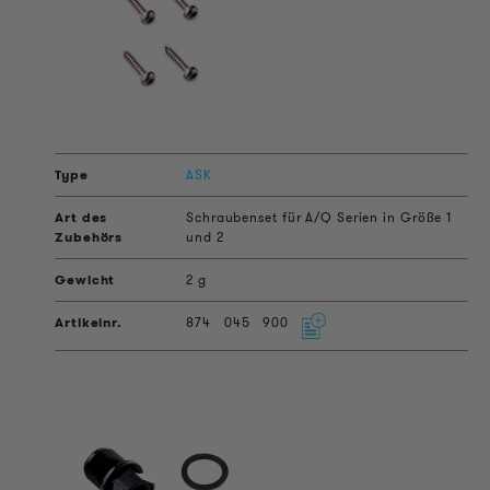
ASK
Schraubenset für A/Q Serien in Größe 1
und 2
2 g
874
045
900