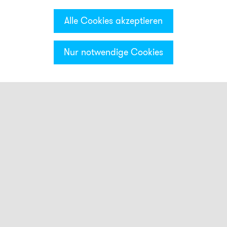
Alle Cookies akzeptieren
Nur notwendige Cookies
Kategorien & Filter
Smart Meldeleuchten
Leuchttasten
Blitzleuchten
FLS
QBL
NFS
NFS-HP