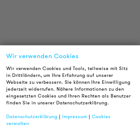
Downloads
Zertifizierungen
LOUDER & BRIGHTER
Über uns
Kontakt
Wir verwenden Cookies
Karriere
Newsletter
Wir verwenden Cookies und Tools, teilweise mit Sitz
in Drittländern, um Ihre Erfahrung auf unserer
Webseite zu verbessern. Sie können Ihre Einwilligung
RECHTLICHES
jederzeit widerrufen. Nähere Informationen zu den
AGB
eingesetzten Cookies und Ihren Rechten als Benutzer
Datenschutz
finden Sie in unserer Datenschutzerklärung.
Impressum
Datenschutzerklärung
|
Impressum
|
Cookies
FAQ
verwalten