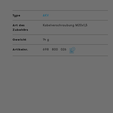
AKV
Kabelverschraubung M20x1,5
14 g
698
800
026
PRODUKT INFORMATIONEN
Technische Informationen
Referenzprojekte