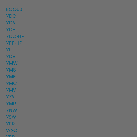
ECO60
YDC
YDA
YDF
YDC-HP
YFF-HP
YLL
YDE
YMW
YMS
YMF
YMC
YMV
YZV
YMR
YNW
YSW
YFR
WYC