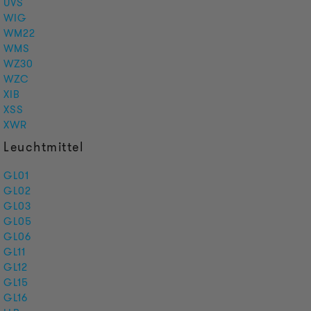
UVS
WIG
WM22
WMS
WZ30
WZC
XIB
XSS
XWR
Leuchtmittel
GL01
GL02
GL03
GL05
GL06
GL11
GL12
GL15
GL16