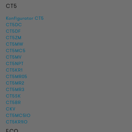
CT5
Konfigurator CT5
CT5DC
CT5DF
CT5ZM
CT5MW
CT5MC5
CT5MV
CT5NPT
CT5KR1
CT5MR05
CT5MR2
CT5MR3
CT5SK
CT5BR
CKV
CT5MC5IO
CT5KR1IO
ECO