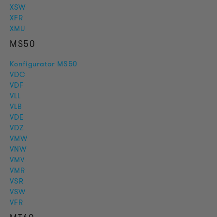
XSW
XFR
XMU
MS50
Konfigurator MS50
VDC
VDF
VLL
VLB
VDE
VDZ
VMW
VNW
VMV
VMR
VSR
VSW
VFR