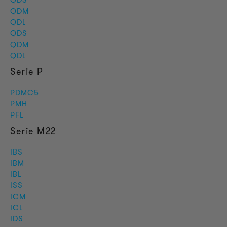
QDS
QDM
QDL
QDS
QDM
QDL
Serie P
PDMC5
PMH
PFL
Serie M22
IBS
IBM
IBL
ISS
ICM
ICL
IDS