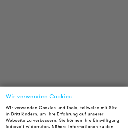
PRODUKT INFORMATIONEN
Technische Informationen
Referenzprojekte
Downloads
Zertifizierungen
LOUDER & BRIGHTER
Über uns
Kontakt
Wir verwenden Cookies
Karriere
Newsletter
Wir verwenden Cookies und Tools, teilweise mit Sitz
in Drittländern, um Ihre Erfahrung auf unserer
Webseite zu verbessern. Sie können Ihre Einwilligung
RECHTLICHES
jederzeit widerrufen. Nähere Informationen zu den