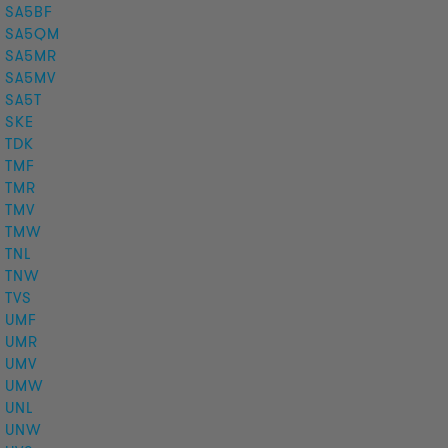
SA5BF
SA5QM
SA5MR
SA5MV
SA5T
SKE
TDK
TMF
TMR
TMV
TMW
TNL
TNW
TVS
UMF
UMR
UMV
UMW
UNL
UNW